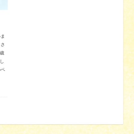
めま
 さ
0歳
し
のペ