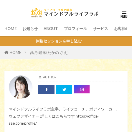
HOME
お知らせ
ABOUT
プロフィール
サービス
お客様の
体験セッションを申し込む
髙乃 嵯永(たかの さえ)
HOME
AUTHOR
マインドフルライフラボ主宰、ライフコーチ、ボディワーカー、
ウェブデザイナー 詳しくはこちらです https://office-
sae.com/profile/